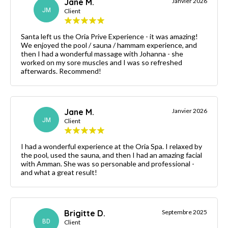
Jane M.
Janvier 2026
JM
Client
Santa left us the Oria Prive Experience - it was amazing!
We enjoyed the pool / sauna / hammam experience, and
then I had a wonderful massage with Johanna - she
worked on my sore muscles and I was so refreshed
afterwards. Recommend!
Jane M.
Janvier 2026
JM
Client
I had a wonderful experience at the Oria Spa. I relaxed by
the pool, used the sauna, and then I had an amazing facial
with Amman. She was so personable and professional -
and what a great result!
Brigitte D.
Septembre 2025
BD
Client